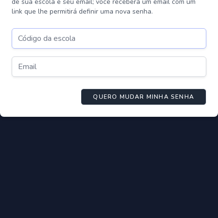
de sua escola e seu email; você receberá um email com um
link que lhe permitirá definir uma nova senha.
QUERO MUDAR MINHA SENHA